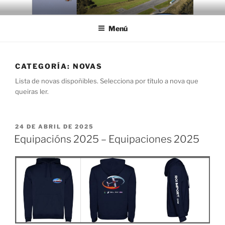
Saltar
AS GAIVOTAS
Club de Vuelo As Gaivotas
al
Menú
contenido
CATEGORÍA:
NOVAS
Lista de novas dispoñibles. Selecciona por título a nova que
queiras ler.
PUBLICADO
24 DE ABRIL DE 2025
EL
Equipacións 2025 – Equipaciones 2025