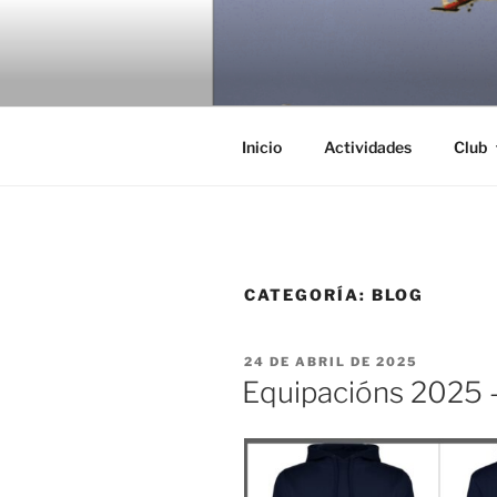
Saltar
al
AS GAIVO
contenido
Club de Vuelo As Gaivotas
Inicio
Actividades
Club
CATEGORÍA:
BLOG
PUBLICADO
24 DE ABRIL DE 2025
EL
Equipacións 2025 