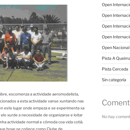
Open Internac
Open Internac
Open Internac
Open Internac
Open Nacional
Pista A Queim
Pista Cerceda
Sin categoría
ibre, escomenza a actividade aeromodelista,
Comenta
ccionados a esta actividade vanse xuntando nas
n este lugar onde empeza e se experimenta xa
 elo xurde a necesidade de organizarse e loitar
No hay comenta
nha actividade normal e cómoda coa vida cotiá.
 que hoxe se coñece como Clube de