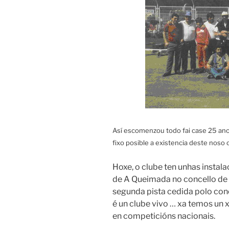
Así escomenzou todo fai case 25 ano
fixo posible a existencia deste noso 
Hoxe, o clube ten unhas instal
de A Queimada no concello de O
segunda pista cedida polo conc
é un clube vivo … xa temos un x
en competicións nacionais.