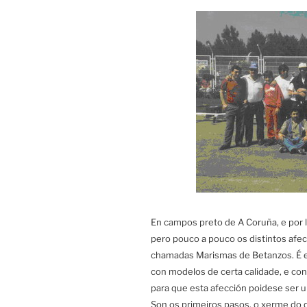
En campos preto de A Coruña, e por l
pero pouco a pouco os distintos afe
chamadas Marismas de Betanzos. É e
con modelos de certa calidade, e con
para que esta afección poidese ser u
Son os primeiros pasos, o xerme do