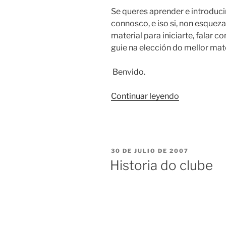
Se queres aprender e introduci
connosco, e iso si, non esquez
material para iniciarte, falar c
guie na elección do mellor mat
Benvido.
«Benvida»
Continuar leyendo
PUBLICADO
30 DE JULIO DE 2007
EL
Historia do clube