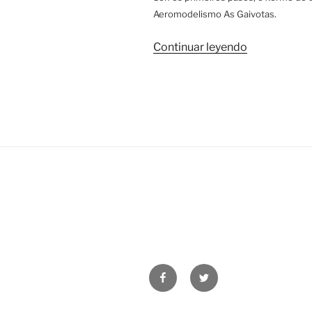
Aeromodelismo As Gaivotas.
«Historia
Continuar leyendo
do
clube»
Facebook
Twitter