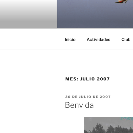
Saltar
al
AS GAIVO
contenido
Club de Vuelo As Gaivotas
Inicio
Actividades
Club
MES:
JULIO 2007
PUBLICADO
30 DE JULIO DE 2007
EL
Benvida