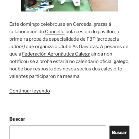
Este domingo celebrouse en Cerceda, grazas á
colaboración do
Concello
pola cesión do pavillón, a
primeira proba da especialidade de F3P (acrobacia
indoor)
que organiza o Clube As Gaivotas. A pesares de
que a
Federación Aeronáutica Galega
ainda non
notificou se a proba estaría no calendario oficial galego,
houbo boa resposta dos nosos socios dos cales oito
valentes participaron na mesma.
«Resume
Continuar leyendo
do
Campionato
de
Buscar
F3P»
Buscar