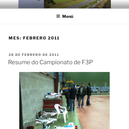
Saltar
AS GAIVOTAS
Club de Vuelo As Gaivotas
al
Menú
contenido
MES:
FEBRERO 2011
PUBLICADO
28 DE FEBRERO DE 2011
EL
Resume do Campionato de F3P