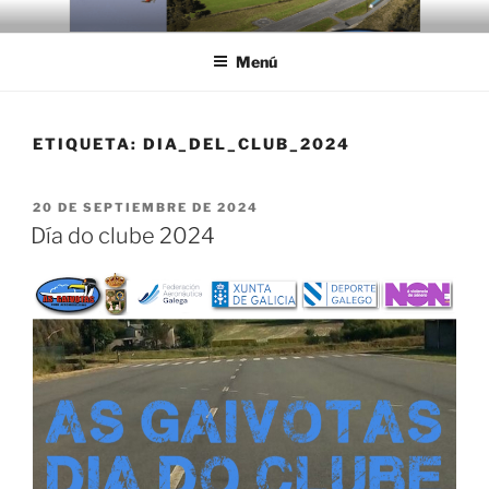
Saltar
AS GAIVOTAS
Club de Vuelo As Gaivotas
al
Menú
contenido
ETIQUETA:
DIA_DEL_CLUB_2024
PUBLICADO
20 DE SEPTIEMBRE DE 2024
EL
Día do clube 2024